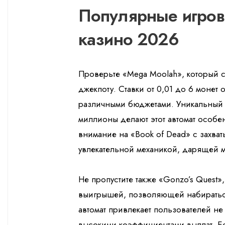
Популярные игров
казино 2026
Проверьте «Mega Moolah», который с
джекпоту. Ставки от 0,01 до 6 монет
различными бюджетами. Уникальный 
миллионы делают этот автомат особе
внимание на «Book of Dead» с захва
увлекательной механикой, дарящей 
Не пропустите также «Gonzo’s Quest
выигрышей, позволяющей набиратьс
автомат привлекает пользователей н
высокими коэффициентами выплат. Ес