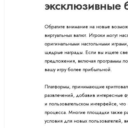
эксклюзивные 
Обратите внимание на новые возмож
виртуальных валют. Игроки могут нас
оригинальными настольными играми,
щедрые награды. Если вы ищете све
предложения, включая программы ло
вашу игру более прибыльной.
Платформы, принимающие криптовалю
развлечений, добавив интересные ф
и пользовательском интерфейсе, что 
процесса. Многие площадки также р
условия для новых пользователей, 