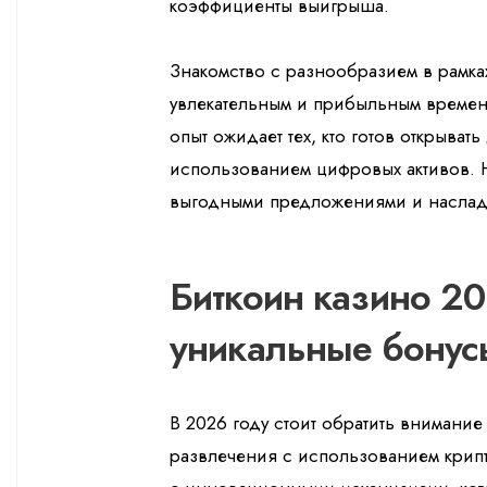
коэффициенты выигрыша.
Знакомство с разнообразием в рамк
увлекательным и прибыльным врем
опыт ожидает тех, кто готов открыват
использованием цифровых активов. 
выгодными предложениями и наслад
Биткоин казино 20
уникальные бонус
В 2026 году стоит обратить вниман
развлечения с использованием крип