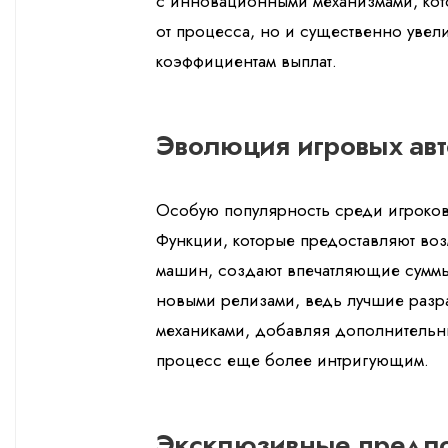
с инновационными механизмами, кото
от процесса, но и существенно уве
коэффициентам выплат.
Эволюция игровых авт
Особую популярность среди игроков
Функции, которые предоставляют во
машин, создают впечатляющие суммы
новыми релизами, ведь лучшие разр
механиками, добавляя дополнительн
процесс еще более интригующим.
Эксклюзивные предло