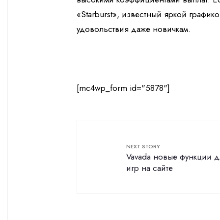
«Starburst», известный яркой графи
удовольствия даже новичкам.
[mc4wp_form id="5878"]
NEXT STORY
Vavada новые функции д
игр на сайте