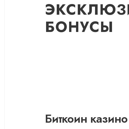
ЭКСКЛЮЗ
БОНУСЫ
Биткоин казино