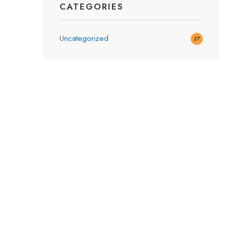
CATEGORIES
Uncategorized
27