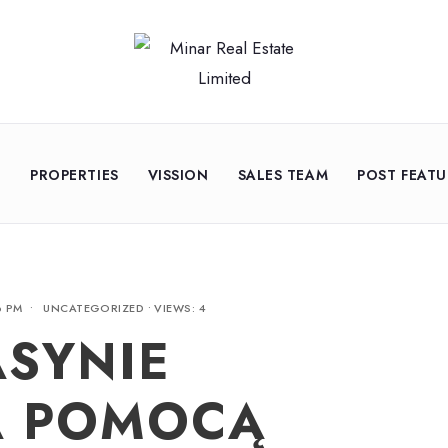
S
PROPERTIES
VISSION
SALES TEAM
POST FEATU
6 PM
•
UNCATEGORIZED
•
VIEWS: 4
ASYNIE
A POMOCĄ