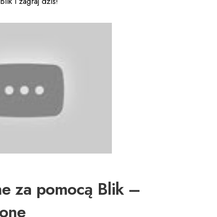
ik i zagraj dziś!
ne za pomocą Blik –
ione