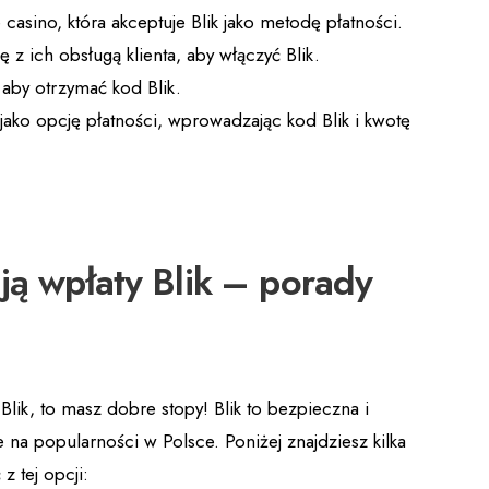
casino, która akceptuje Blik jako metodę płatności.
się z ich obsługą klienta, aby włączyć Blik.
ę, aby otrzymać kod Blik.
 jako opcję płatności, wprowadzając kod Blik i kwotę
ją wpłaty Blik – porady
 Blik, to masz dobre stopy! Blik to bezpieczna i
 na popularności w Polsce. Poniżej znajdziesz kilka
z tej opcji: