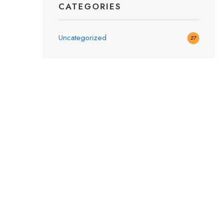
CATEGORIES
Uncategorized
27