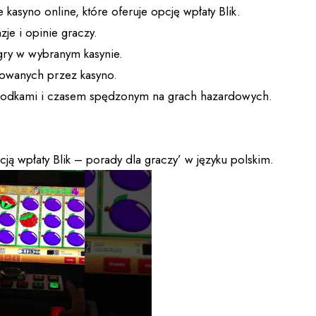
kasyno online, które oferuje opcję wpłaty Blik.
je i opinie graczy.
 gry w wybranym kasynie.
rowanych przez kasyno.
środkami i czasem spędzonym na grach hazardowych.
cją wpłaty Blik – porady dla graczy’ w języku polskim.